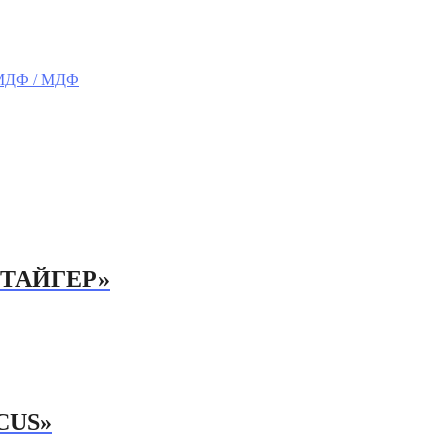
 МДФ / МДФ
«ТАЙГЕР»
CUS»