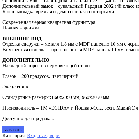
Основной замок –
цилиндровый Гардиан 22.11 (4й класс взлом
Дополнительный замок –
сувальдный Гардиан 2002 (4й класс в
Броненакладка врезная и декоративная со шторками
Современная черная квадратная фурнитура
Ночная задвижка
ВНЕШНИЙ ВИД
Отделка снаружи – металл 1.8 мм с
MDF панелью 10 мм с черны
Внутренняя отделка
– фрезерованная MDF панель 10 мм, влаго
ДОПОЛНИТЕЛЬНО
Накладной п
орог
из нержавеющей стали
Глазок
– 200 градусов, цвет черный
Эксцентрик
Стандартные размеры: 860х2050 мм, 960х2050 мм
Производитель – ТМ «EGIDA» г. Йошкар-Ола, респ. Марий Эл
Доступно для предзаказа
Заказать
Категория:
Входные двери