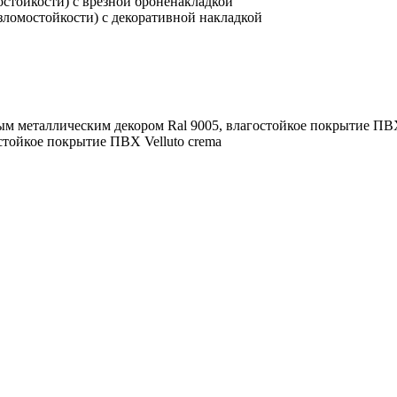
остойкости) с врезной броненакладкой
зломостойкости) с декоративной накладкой
м металлическим декором Ral 9005, влагостойкое покрытие ПВ
стойкое покрытие ПВХ Velluto crema