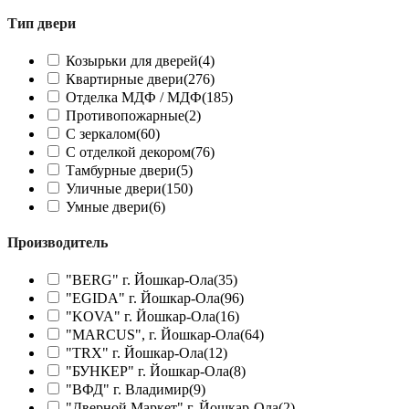
Тип двери
Козырьки для дверей
(4)
Квартирные двери
(276)
Отделка МДФ / МДФ
(185)
Противопожарные
(2)
С зеркалом
(60)
С отделкой декором
(76)
Тамбурные двери
(5)
Уличные двери
(150)
Умные двери
(6)
Производитель
"BERG" г. Йошкар-Ола
(35)
"EGIDA" г. Йошкар-Ола
(96)
"KOVA" г. Йошкар-Ола
(16)
"MARCUS", г. Йошкар-Ола
(64)
"TRX" г. Йошкар-Ола
(12)
"БУНКЕР" г. Йошкар-Ола
(8)
"ВФД" г. Владимир
(9)
"Дверной Маркет" г. Йошкар-Ола
(2)