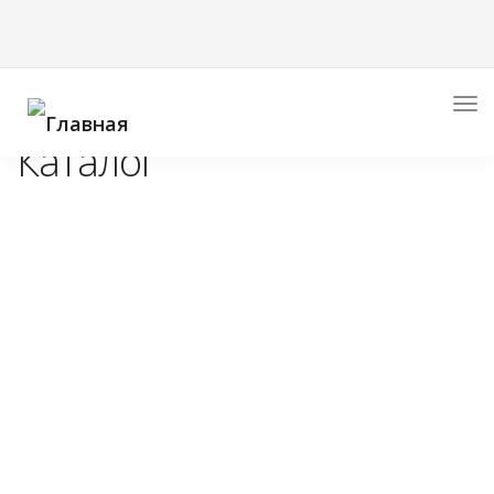
Главная
>
Каталог
>
Входные двери
>
ЛЕГЕНДА (сандал
светлый), «MARCUS»
Каталог