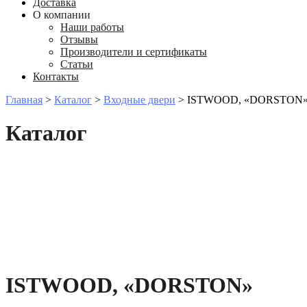
Доставка
О компании
Наши работы
Отзывы
Производители и сертификаты
Статьи
Контакты
Главная
>
Каталог
>
Входные двери
>
ISTWOOD, «DORSTON
Каталог
ISTWOOD, «DORSTON»