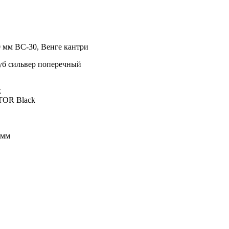
 мм ВС-30, Венге кантри
уб сильвер поперечный
k
 TOR Black
 мм