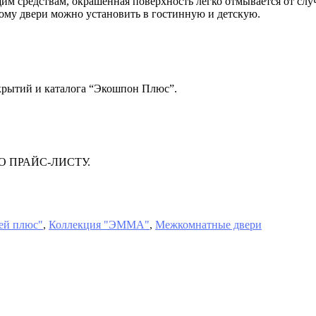
им средствам, окрашенная поверхность легко отмывается от слу
тому двери можно установить в гостинную и детскую.
окрытий и каталога “Экошпон Плюс”.
 ПРАЙС-ЛИСТУ.
рей плюс"
,
Коллекция "ЭММА"
,
Межкомнатные двери