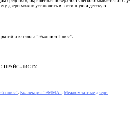
им средствам, окрашенная поверхность легко отмывается от слу
тому двери можно установить в гостинную и детскую.
окрытий и каталога “Экошпон Плюс”.
 ПРАЙС-ЛИСТУ.
рей плюс"
,
Коллекция "ЭММА"
,
Межкомнатные двери