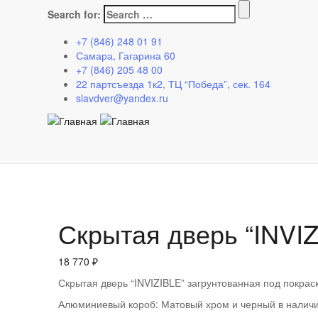
Главная
>
Каталог
>
Межкомнатные двери
>
Скрытые две
Search for:
Каталог
+7 (846) 248 01 91
Самара, Гагарина 60
+7 (846) 205 48 00
22 партсъезда 1к2, ТЦ “Победа”, сек. 164
slavdver@yandex.ru
Скрытая дверь “INVIZ
18 770
₽
Скрытая дверь “INVIZIBLE” загрунтованная под покрас
Алюминиевый короб: Матовый хром и черный в наличии