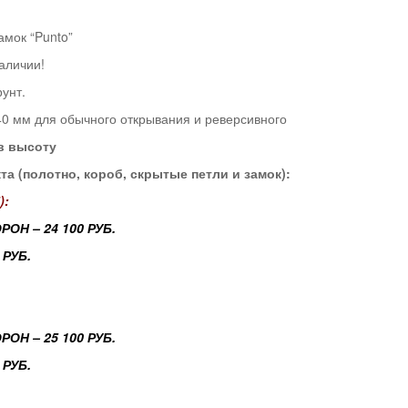
амок “Punto”
аличии!
унт.
40 мм для обычного открывания и реверсивного
в высоту
а (полотно, короб, скрытые петли и замок):
):
Н – 24 100 РУБ.
 РУБ.
Н – 25 100 РУБ.
 РУБ.