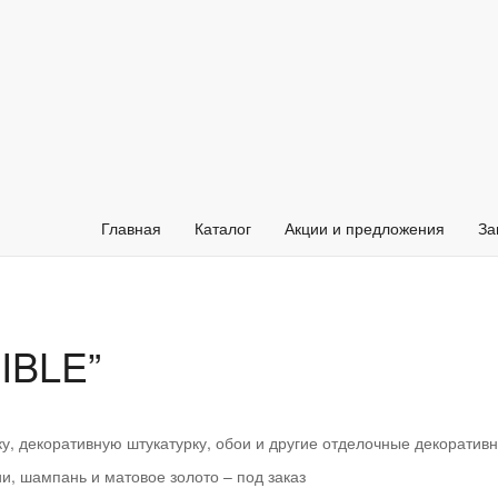
ри "INVIZIBLE"
>
Скрытая дверь “INVIZIBLE”
Главная
Каталог
Акции и предложения
За
IBLE”
ку, декоративную штукатурку, обои и другие отделочные декорати
, шампань и матовое золото – под заказ